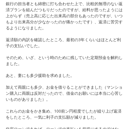
銀行の担当者とも綿密に打ち合わせた上で、比較的無理のない返
済プランを組んだつもりだったのですが、給料が思ったようには
上がらず（売上高に応じた出来高の部分もあったのですが、いつ
もより出来高分が少なかったのが痛かったです）、返済に苦労す
るようになりました。
返済額の内訳を確認したところ、最初の3年くらいはほとんど利
子の支払いでした。
そのため、いざ、という時のために残していた定期預金を解約し
ました。
あと、妻にも多少援助を求めました。
加えて両親にも多少、お金を借りることができました（マンショ
ン購入に両親は反対だったので、借金のお願いには本当に心苦し
いものがありました）。
これらのお金をかき集め、100前ン円程度でしたが繰り上げ返済
をしたところ、一気に利子の支払額が減りました。
住宅ローンであれば、ローンでの支払いを前提にするのではな