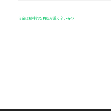
投
借金は精神的な負担が重く辛いもの
稿
ナ
ビ
ゲ
ー
シ
ョ
ン