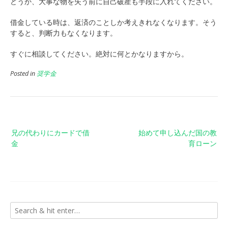
どうか、大事な物を失う前に自己破産も手段に入れてください。
借金している時は、返済のことしか考えきれなくなります。そう
すると、判断力もなくなります。
すぐに相談してください。絶対に何とかなりますから。
Posted in
奨学金
投
兄の代わりにカードで借
始めて申し込んだ国の教
稿
金
育ローン
ナ
ビ
ゲ
ー
シ
ョ